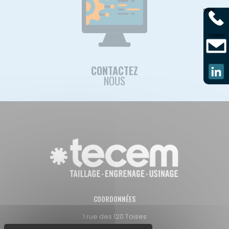
appel
Contact
CONTACTEZ
NOUS
COORDONNÉES
1 rue des 120 Toises
38130 Echirolles