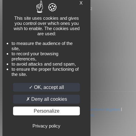
X
Tél : +33 (0)4 76 09 08 62
Mail : tecem@tecem.fr
This site uses cookies and gives
you control over which ones you
wish to enable. The cookies used
are used:
NOUS SUIVRE
to measure the audience of the
site,
to record your browsing
preferences,
to avoid attacks and send spam,
to ensure the proper functioning of
the site.
OK, accept all
Deny all cookies
© 2025 tecem. Tous droits réservés |
Mentions légales
|
Personalize
Politique de confidentialité
Privacy policy