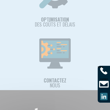
OPTIMISATION
DES COÛTS ET DÉLAIS
appel
CONTACTEZ
Contact
NOUS