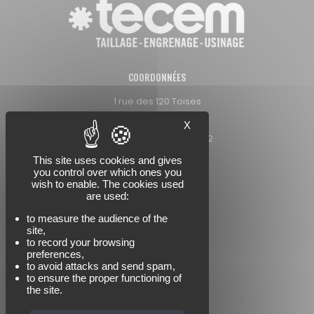
COORDONNÉES
1 rue des 120 Toises
38130 Echirolles
X
Tél : +33 (0)4 76 09 08 62
Mail : tecem@tecem.fr
This site uses cookies and gives
you control over which ones you
wish to enable. The cookies used
are used:
NOUS SUIVRE
to measure the audience of the
site,
to record your browsing
preferences,
to avoid attacks and send spam,
to ensure the proper functioning of
the site.