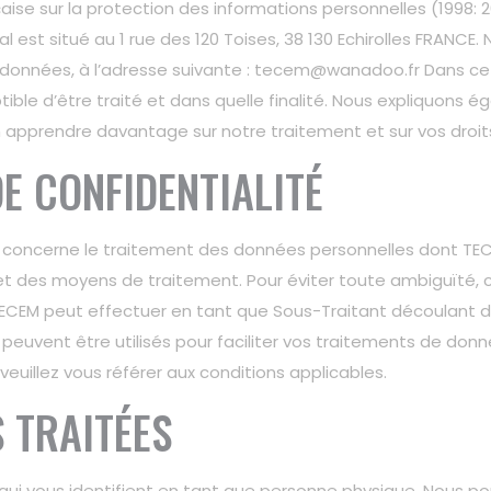
çaise sur la protection des informations personnelles (1998: 2
st situé au 1 rue des 120 Toises, 38 130 Echirolles FRANCE. 
données, à l’adresse suivante : tecem@wanadoo.fr Dans cett
ble d’être traité et dans quelle finalité. Nous expliquons é
 apprendre davantage sur notre traitement et sur vos droit
E CONFIDENTIALITÉ
té concerne le traitement des données personnelles dont TE
 et des moyens de traitement. Pour éviter toute ambiguïté,
EM peut effectuer en tant que Sous-Traitant découlant de v
 peuvent être utilisés pour faciliter vos traitements de donné
uillez vous référer aux conditions applicables.
 TRAITÉES
ui vous identifient en tant que personne physique. Nous p