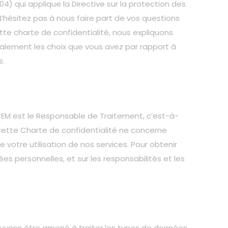
04) qui applique la Directive sur la protection des
N’hésitez pas à nous faire part de vos questions
e charte de confidentialité, nous expliquons
galement les choix que vous avez par rapport à
s.
CEM est le Responsable de Traitement, c’est-à-
 cette Charte de confidentialité ne concerne
otre utilisation de nos services. Pour obtenir
es personnelles, et sur les responsabilités et les
ouvons être amené à traiter les types de données