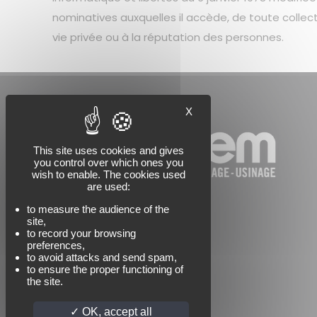
nominatives auxquelles il accède, de toute collect
vie privée ou à la réputation des personnes.
X
This site uses cookies and gives
you control over which ones you
wish to enable. The cookies used
are used:
to measure the audience of the
site,
to record your browsing
preferences,
to avoid attacks and send spam,
to ensure the proper functioning of
the site.
OK, accept all